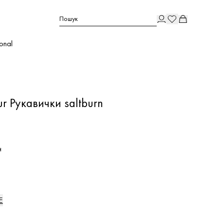
Пошук
ional
r Рукавички saltburn
н
E