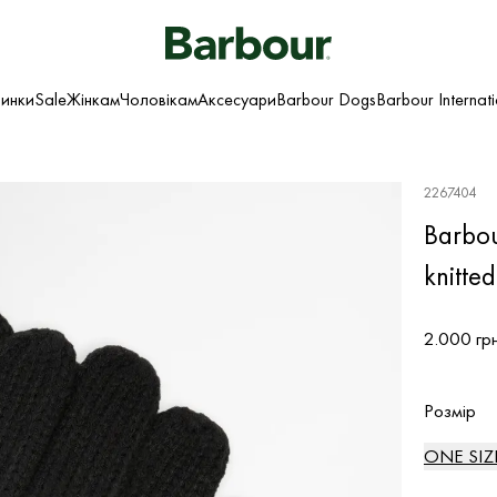
инки
Sale
Жінкам
Чоловікам
Аксесуари
Barbour Dogs
Barbour Internat
2267404
Barbou
knitted
2.000 гр
Розмір
ONE SIZ