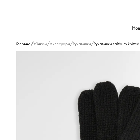
Нов
/
/
/
/
Головна
Жінкам
Аксесуари
Рукавички
Рукавички saltburn knitted