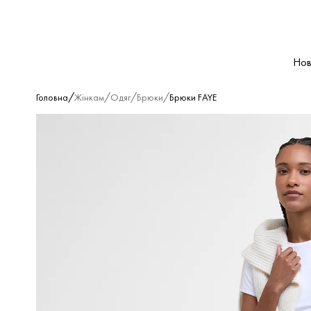
Нов
/
/
/
/
Головна
Жінкам
Одяг
Брюки
Брюки FAYE