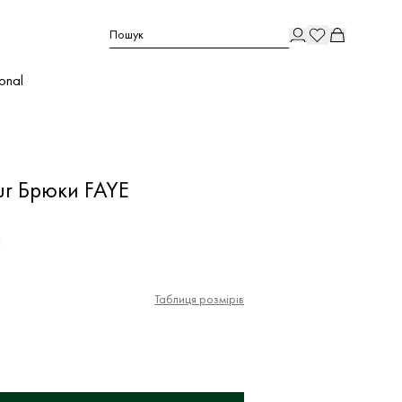
Пошук
ional
ur Брюки FAYE
н
Таблиця розмірів