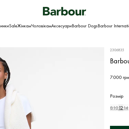
инки
Sale
Жінкам
Чоловікам
Аксесуари
Barbour Dogs
Barbour Internat
2306835
Barbo
7.000 гр
Розмір
8
10
12
14