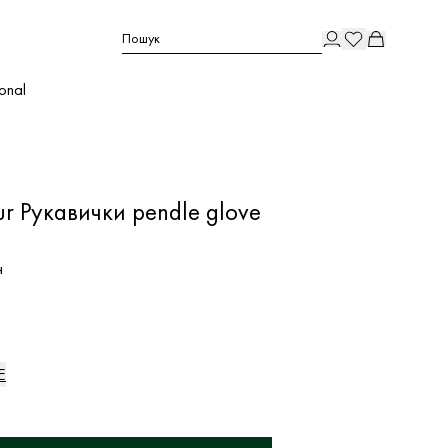
Пошук
ional
r Рукавички pendle glove
н
E