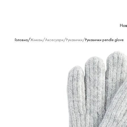
Нов
/
/
/
/
Головна
Жінкам
Аксесуари
Рукавички
Рукавички pendle glove