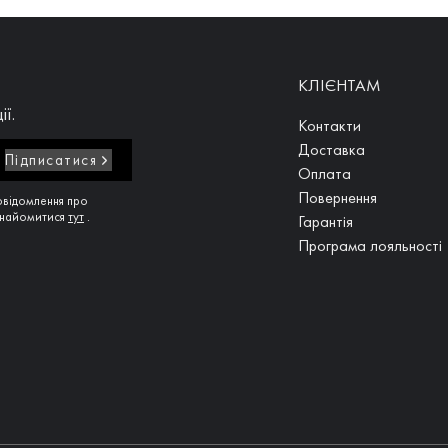
КЛІЄНТАМ
ії.
Контакти
Доставка
Підписатися
Оплата
Повернення
овідомлення про
ознайомитися
тут
.
Гарантія
Програма лояльності