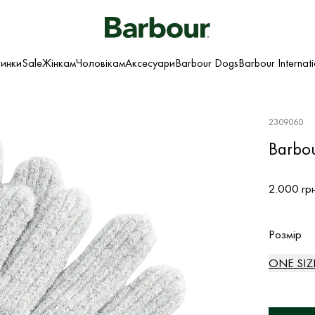
инки
Sale
Жінкам
Чоловікам
Аксесуари
Barbour Dogs
Barbour Internat
2309060
Barbou
2.000 гр
Розмір
ONE SIZ