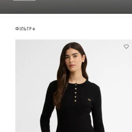
класичний дизайн пасує до всього. Відкрийте
для себе преміальний трикотаж в офіційному
інтернет-магазині. Купуйте оригінальні речі з
доставкою по Україні.
ФІЛЬТР