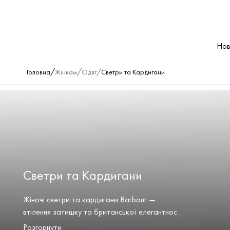
Нов
/
/
/
Головна
Жінкам
Одяг
Светри та Кардигани
Светри та Кардигани
Жіночі светри та кардигани Barbour —
втілення затишку та британської елегантності.
М’яка вовна та бавовна дарують тепло, а
Розгорнути