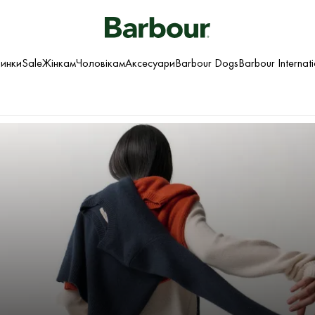
инки
Sale
Жінкам
Чоловікам
Аксесуари
Barbour Dogs
Barbour Internat