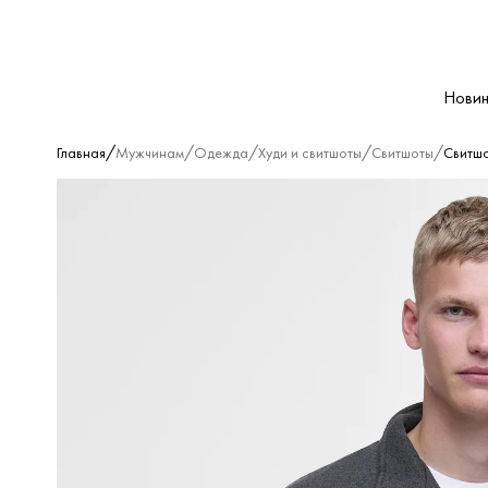
Новин
/
/
/
/
/
Главная
Мужчинам
Одежда
Худи и свитшоты
Свитшоты
Свитш