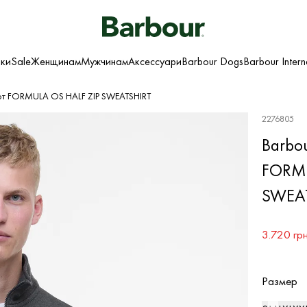
ки
Sale
Женщинам
Мужчинам
Аксессуари
Barbour Dogs
Barbour Intern
от FORMULA OS HALF ZIP SWEATSHIRT
2276805
Barbou
FORMU
SWEA
3.720 гр
Размер