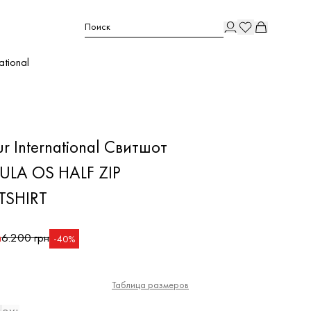
Поиск
ational
r International Свитшот
LA OS HALF ZIP
TSHIRT
н
6.200 грн
-40%
Таблица размеров