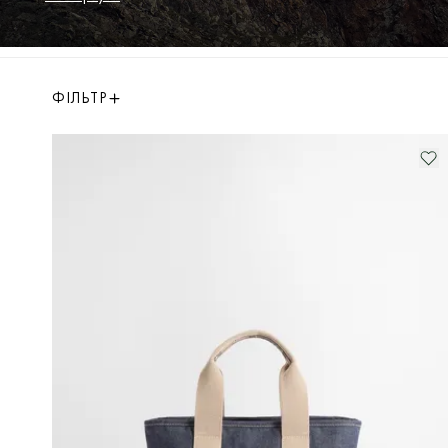
компактні крос-боді та зручні сумки-тоут для
міста. Висока якість та увага до кожної
деталі. Купуйте оригінальні аксесуари в
офіційному інтернет-магазині з швидкою
ФІЛЬТР
доставкою.