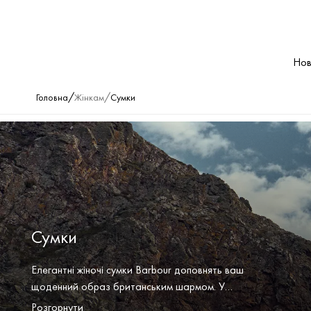
Нов
/
/
Головна
Жінкам
Сумки
Сумки
Елегантні жіночі сумки Barbour доповнять ваш
щоденний образ британським шармом. У
колекції представлені шкіряні шопери,
Розгорнути