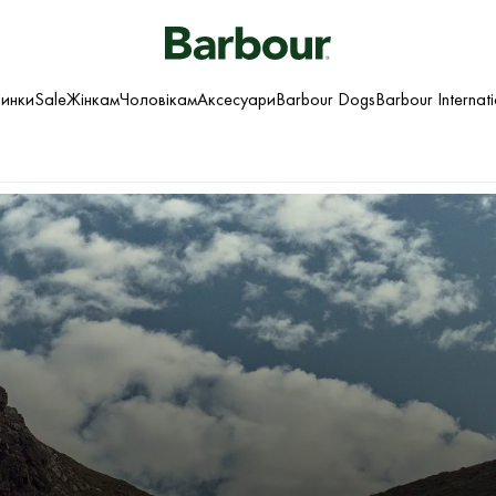
инки
Sale
Жінкам
Чоловікам
Аксесуари
Barbour Dogs
Barbour Internat